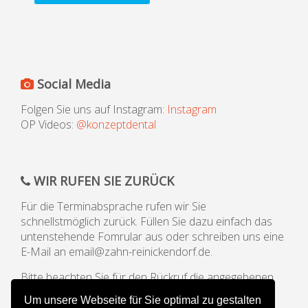
Social Media
Folgen Sie uns auf Instagram:
Instagram
OP Videos:
@konzeptdental
WIR RUFEN SIE ZURÜCK
Für die Terminabsprache rufen wir Sie
schnellstmöglich zurück. Füllen Sie dazu einfach das
untenstehende Fomrular aus oder schreiben uns eine
E-Mail an email@zahn-reinickendorf.de.
Bitte beachten Sie für den Rückruf die angegebenen
Öffnungszeiten unserer Praxis.
Um unsere Webseite für Sie optimal zu gestalten