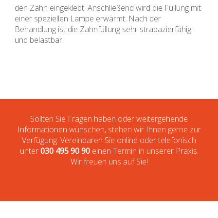
den Zahn eingeklebt. Anschließend wird die Füllung mit
einer speziellen Lampe erwärmt. Nach der
Behandlung ist die Zahnfüllung sehr strapazierfähig
und belastbar.
Sollten Sie Fragen haben oder weitergehende
Informationen wünschen, stehen wir Ihnen gerne zur
Verfügung. Vereinbaren Sie online oder telefonisch
unter
030 495 90 90
einen Termin in unserer Praxis.
Wir freuen uns auf Sie!