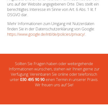
uns auf der Website angegebenen Orte. Dies stellt ein
berechtigtes Interesse im Sinne von Art. 6 Abs. 1 lit. f
DSGVO dar.
Mehr Informationen zum Umgang mit Nutzerdaten
finden Sie in der Datenschutzerklärung von Google:
https://www.google.de/intl/de/policies/privacy/
.
Sollten Sie Fragen haben oder weitergehende
Informationen wünschen, stehen wir Ihnen gerne zur
Verfügung. Vereinbaren Sie online oder telefonisch
unter
030 495 90 90
einen Termin in unserer Praxis.
Wir freuen uns auf Sie!