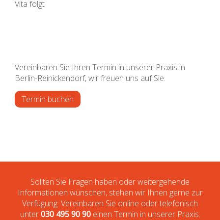
Vita folgt
Vereinbaren Sie Ihren Termin in unserer Praxis in
Berlin-Reinickendorf, wir freuen uns auf Sie.
Termin buchen
Sollten Sie Fragen haben oder weitergehende
Informationen wünschen, stehen wir Ihnen gerne zur
Verfügung. Vereinbaren Sie online oder telefonisch
unter
030 495 90 90
einen Termin in unserer Praxis.